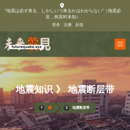
“地震は必ず来る、しかしいつ来るかはわからない”（地震必
至，然其时未知）
登录
注册
反馈
地震知识 》 地震断层带
地震断层带