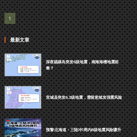
1
最新文章
深夜硫磺岛突发6级地震，南海海槽地震前
奏？
宫城县突发6.3级地震，需留意续发强震风险
预警:北海道・三陆冲1周内8级地震风险骤升