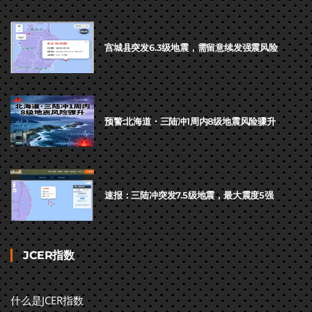
宫城县突发6.3级地震，需留意续发强震风险
预警:北海道・三陆冲1周内8级地震风险骤升
速报：三陆冲突发7.5级地震，最大震度5强
JCER指数
什么是JCER指数