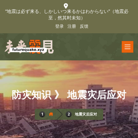
“地震は必ず来る、しかしいつ来るかはわからない”（地震必
至，然其时未知）
登录
注册
反馈
防灾知识 》 地震灾后应对
地震灾后应对