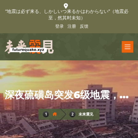
“地震は必ず来る、しかしいつ来るかはわからない”（地震必
至，然其时未知）
登录
注册
反馈
深夜硫磺岛突发6级地震，南海海槽地震前奏？
未来震见