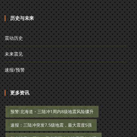
历史与未来
震动历史
未来震见
速报/预警
更多资讯
预警:北海道・三陆冲1周内8级地震风险骤升
速报：三陆冲突发7.5级地震，最大震度5强