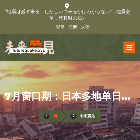
“地震は必ず来る、しかしいつ来るかはわからない”（地震必
至，然其时未知）
登录
注册
反馈
7月窗口期：日本多地单日内连发4级地震
未来震见