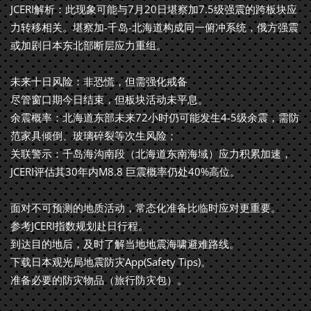
JCERI解析：此现象可能与7月20日堪察加7.5级强震的跨板块应
力转移相关。堪察加-千岛-北海道构成同一俯冲系统，俄方强震
或加剧日本东北部断层应力重组。
未来十日风险：非恐慌，但需强化戒备
尽管窗口期今日结束，但板块活动未平息。
余震概率：北海道东部未来72小时仍可能发生4-5级余震，需防
范家具倾倒、玻璃碎裂等次生风险；
关联警示：千岛海沟南段（北海道东南海域）应力积累加速，
JCERI评估其30年内M8.8 巨震概率仍处40%高位。
面对不可预测的地质活动，常态化准备比临时应对更重要。
参考JCERI指数规划赴日行程。
到达目的地后，及时了解当地地震海啸避难路线。
下载日本观光局地震防灾App(Safety Tips)。
准备必要的防灾物品（旅行防灾包）。