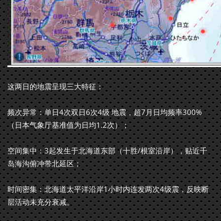
这两日的地震呈现三大特征：
频次异常：单日4次双日6次4级 地震，超7月日均频率300%
（日本气象厅基准值为日均1.2次）；
空间集中：3起发生于北海道东部（十胜/根室沿岸），贴近千
岛海沟俯冲带北延区；
时间密集：北海道太平洋沿岸1小时内连发两次4级震，反映断
层活动未充分衰减。