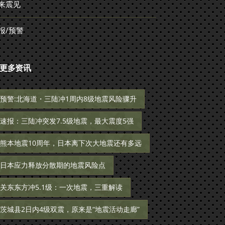
来震见
报/预警
更多资讯
预警:北海道・三陆冲1周内8级地震风险骤升
速报：三陆冲突发7.5级地震，最大震度5强
熊本地震10周年，日本离下次大地震还有多远
日本应力释放分散期的地震风险点
关东东方冲5.1级：一次地震，三重解读
茨城县2日内4级双震，原来是“地震活动走廊”