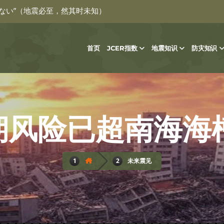
ない”（地震必至，然其时未知）
首页
JCER指数
地震知识
防灾知识
未来震见