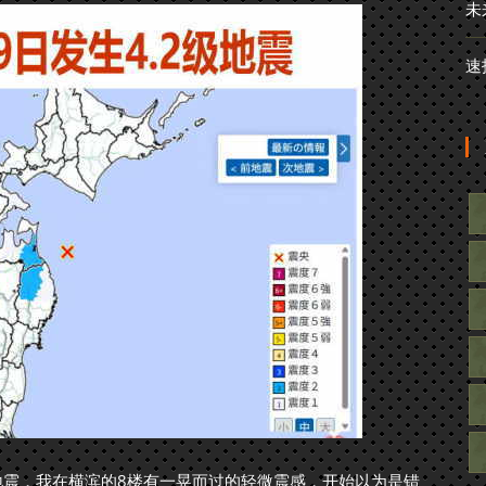
未
速
级地震，我在横滨的8楼有一晃而过的轻微震感，开始以为是错