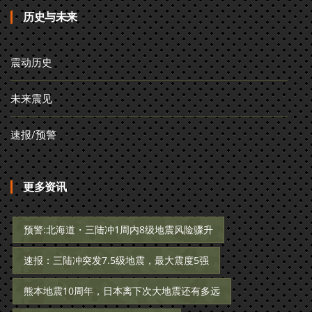
历史与未来
震动历史
未来震见
速报/预警
更多资讯
预警:北海道・三陆冲1周内8级地震风险骤升
速报：三陆冲突发7.5级地震，最大震度5强
熊本地震10周年，日本离下次大地震还有多远