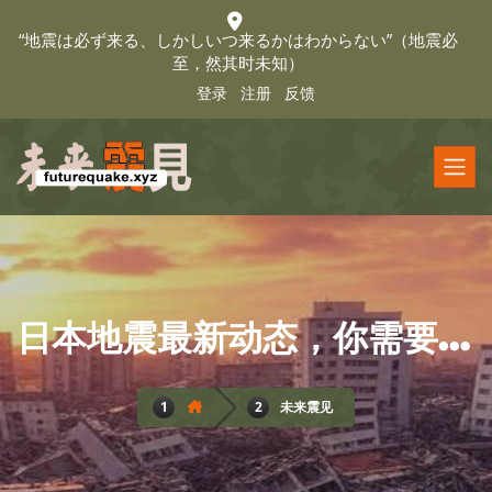
“地震は必ず来る、しかしいつ来るかはわからない”（地震必
至，然其时未知）
登录
注册
反馈
日本地震最新动态，你需要知道的关键信息
未来震见