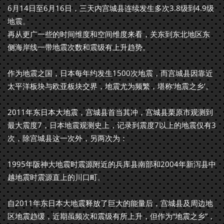
6月14日至6月16日，三天内宫城县连续发生多次3.8级到4.9级
地震。
再从更广一些的时间维度和空间维度来看，关东到东北地区东
侧海岸线一带地震次数和震级有上升趋势。
作为地震之国，日本每年约发生1500次地震，而宫城县因靠近
太平洋板块与欧亚板块交界，地震尤为频繁，堪称‘地震之乡’。
2011年东日本大地震，宫城县首当其冲，宫城县栗原市观测到
最大震度7，日本地震观测史上，记录到震度7以上的地震仅有3
次，除宫城县这一次外，另两次为：
1995年阪神大地震时震源附近的兵库县南部和2004年新泻县中
越地震时震源直上的川口町。
自2011年东日本大地震释放了巨大的能量后，宫城县及周边地
区地震趋缓，近期虽频次和震级有所上升，但作为“地震之乡”，