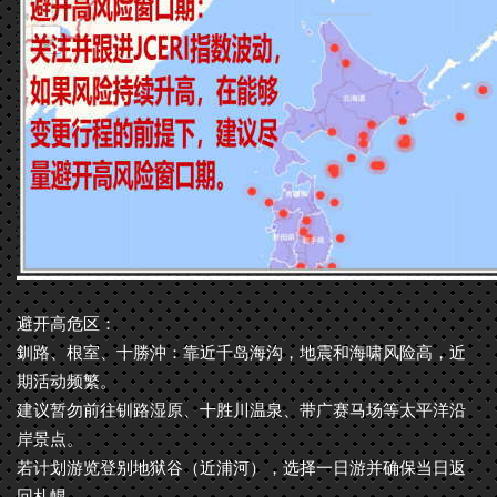
避开高危区：
釧路、根室、十勝沖：靠近千岛海沟，地震和海啸风险高，近
期活动频繁。
建议暂勿前往钏路湿原、十胜川温泉、带广赛马场等太平洋沿
岸景点。
若计划游览登别地狱谷（近浦河），选择一日游并确保当日返
回札幌。