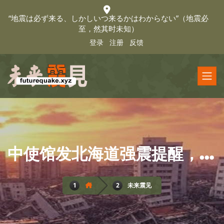
“地震は必ず来る、しかしいつ来るかはわからない”（地震必
至，然其时未知）
登录
注册
反馈
中使馆发北海道强震提醒，JCERI为你解析安全地带
未来震见