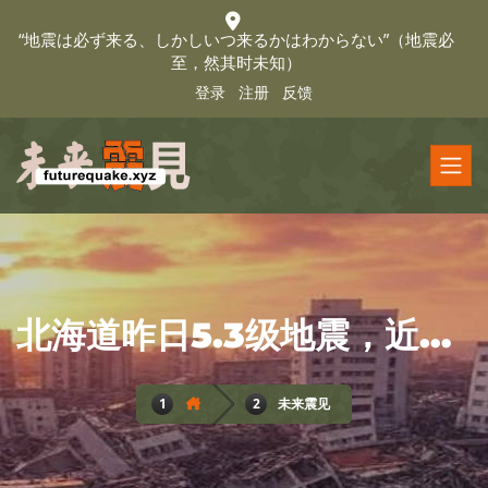
“地震は必ず来る、しかしいつ来るかはわからない”（地震必
至，然其时未知）
登录
注册
反馈
北海道昨日5.3级地震，近期需留意指数波动
未来震见