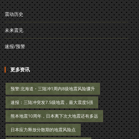
震动历史
未来震见
速报/预警
更多资讯
预警:北海道・三陆冲1周内8级地震风险骤升
速报：三陆冲突发7.5级地震，最大震度5强
熊本地震10周年，日本离下次大地震还有多远
日本应力释放分散期的地震风险点