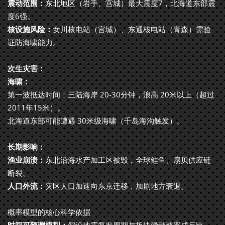
震动范围：
东北地区（岩手、宫城）最大震度7，北海道东部震
度6强。
核设施风险：
女川核电站（宫城）、东通核电站（青森）需验
证防海啸能力。
次生灾害：
海啸：
第一波抵达时间：三陆海岸 20-30分钟，浪高 20米以上（超过
2011年15米）。
北海道东部可能遭遇 30米级海啸（千岛海沟触发）。
长期影响：
渔业崩溃：
东北沿海水产加工区被毁，全球鲑鱼、扇贝供应链
断裂。
人口外流：
灾区人口加速向东京迁移，加剧地方衰退。
概率模型的核心科学依据
时间可预测模型：
假设地震复发周期与板块滑动速率成反比