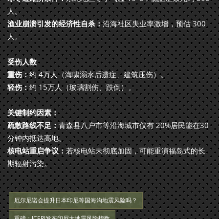
人。
渔业崩溃引发的经济性自杀：
沿海社区失业率激增，预估 300
人。
受伤人数
重伤：
约 4万人（海啸溺水后遗症、建筑压伤）。
轻伤：
约 15万人（玻璃割伤、跌倒）。
关键制约因素：
疏散路线不足：
青森县八户市等沿海城市仅有 20%居民能在30
分钟内抵达高地。
核电站重启争议：
若核电站未彻底加固，可能重演福岛式的长
期辐射污染。
厄尔尼诺会提升日本印尼等国海沟地震风险吗？
重磅：JCERI发布印尼大地震风险指数