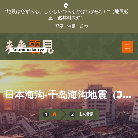
“地震は必ず来る、しかしいつ来るかはわからない”（地震必
至，然其时未知）
登录
注册
反馈
日本海沟-千岛海沟地震（JAPAN TRENCH & KURIL TRENCH EARTHQUAKE）
未来震见