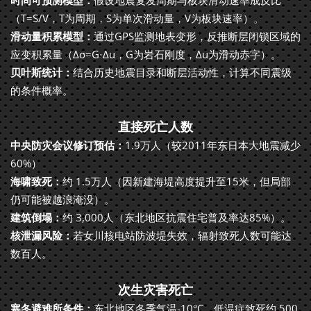
（T=S/V，T为周期，S为单次滑动量，V为板块速率）。
滑动量积累模型：
通过GPS监测地表变形，反推断层闭锁区域的
应变积累量（Δσ=G⋅Δu，G为岩石刚度，Δu为滑动赤字）。
贝叶斯统计：
结合历史地震目录和断层活动性，计算不同震级
的条件概率。
直接死亡人数
中央防灾会议修订预估：
1.9万人（较2011年东日本大地震减少
60%）
海啸致死：
约 1.5万人（因新建海堤高度提升至15米，但局部
仍可能被越浪淹没）。
建筑倒塌：
约 3,000人（东北地区抗震住宅普及率达85%）。
核泄漏风险：
若女川核电站防波堤失效，辐射致死人数可能达
数百人。
次生灾害死亡
寒冬避难所条件：
东北地区冬季气温-10°C，低温症致死约 500