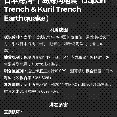
日本海沟-千岛海沟地震（Japan
Trench & Kuril Trench
Earthquake）
地质成因
板块俯冲：
太平洋板块以每年 8-9厘米 速度俯冲到北美板块下
方，形成日本海沟（岩手-北海道）和千岛海沟（北海道东
部）。
地震机制：
板块边界锁定区（耦合区）应力积累至极限时，发
生逆冲型地震，引发大规模海啸。
耦合区监测：
通过海底压力计和GPS，测算板块耦合程度（日本
海沟北段耦合率 60%-80%）。
复发周期：
基于历史地震（如2011年M9.0）和板块滑动速率，
推算未来30年概率为 60%-70%。
潜在危害
直接破坏：