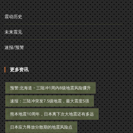
震动历史
未来震见
速报/预警
更多资讯
预警:北海道・三陆冲1周内8级地震风险骤升
速报：三陆冲突发7.5级地震，最大震度5强
熊本地震10周年，日本离下次大地震还有多远
日本应力释放分散期的地震风险点